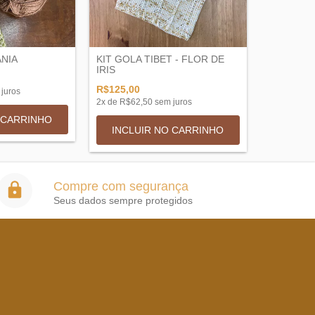
ANIA
KIT GOLA TIBET - FLOR DE
IRIS
R$125,00
juros
2
x de
R$62,50
sem juros
 CARRINHO
INCLUIR NO CARRINHO
Compre com segurança
Seus dados sempre protegidos