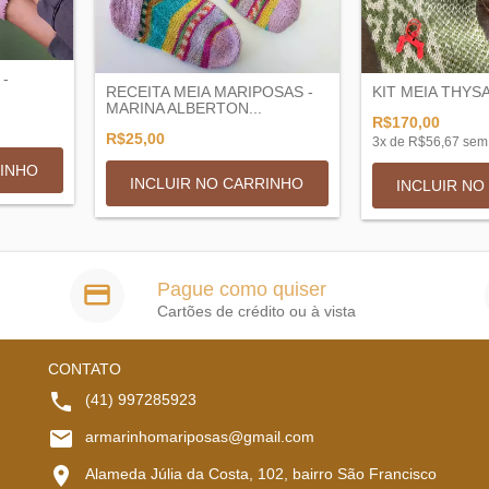
 -
RECEITA MEIA MARIPOSAS -
KIT MEIA THYS
MARINA ALBERTON...
R$170,00
R$25,00
3
x de
R$56,67
sem 
RINHO
INCLUIR NO
Pague como quiser
Cartões de crédito ou à vista
CONTATO
(41) 997285923
armarinhomariposas@gmail.com
Alameda Júlia da Costa, 102, bairro São Francisco