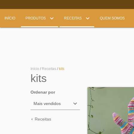
INÍCIO
PRODUTOS
RECEITAS
QUEM SOMOS
Início
/
Receitas
/
kits
kits
Ordenar por
Receitas