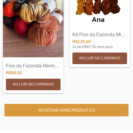
Kit Fios da Fazenda Mini meadas Sock SW...
R$135,00
2
x de
R$67,50
sem juros
INCLUIR NO CARRINHO
Fios da Fazenda Merino Sock SW 3ply - 10...
R$98,00
INCLUIR NO CARRINHO
MOSTRAR MAIS PRODUTOS