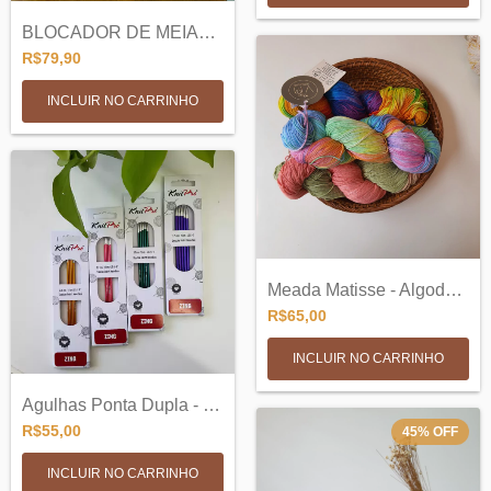
BLOCADOR DE MEIAS MARIPOSAS
R$79,90
INCLUIR NO CARRINHO
Meada Matisse - Algodao 150g
R$65,00
INCLUIR NO CARRINHO
Agulhas Ponta Dupla - 5 Agulhas para Tri...
R$55,00
45
%
OFF
INCLUIR NO CARRINHO