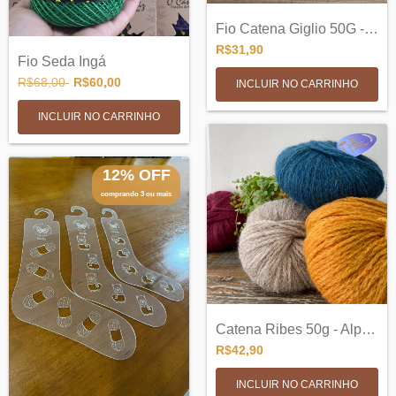
Fio Catena Giglio 50G - Lã, Seda, Algodã...
R$31,90
Fio Seda Ingá
R$68,00
R$60,00
INCLUIR NO CARRINHO
INCLUIR NO CARRINHO
12% OFF
comprando 3 ou mais
Catena Ribes 50g - Alpaca e Poliamida
R$42,90
INCLUIR NO CARRINHO