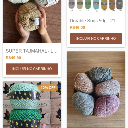
Durable Soqs 50g - 210m - Lã e Poliamida
R$46,00
INCLUIR NO CARRINHO
SUPER TAJMAHAL - LANAFIL
R$49,90
INCLUIR NO CARRINHO
12
%
OFF